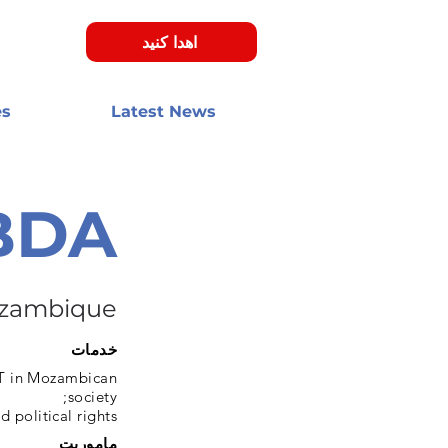
اهدا کنید
es
Latest News
BDA
zambique
خدمات
BT in Mozambican
society;
political rights;
ماموریت