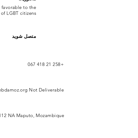
 favorable to the
of LGBT citizens.
متصل شوید
+258 21 418 067
mbdamoz.org
Not Deliverable
 112 NA Maputo, Mozambique