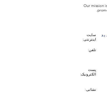
Our mission i
promo
ید
سایت
اینترنتی:
تلفن:
پست
الکترونیک:
نشانی: